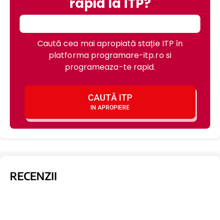
rapid la ITP?
Caută cea mai apropiată stație ITP în
platforma programare-itp.ro si
programeaza-te rapid.
CAUTĂ ITP
IN APROPIERE
RECENZII