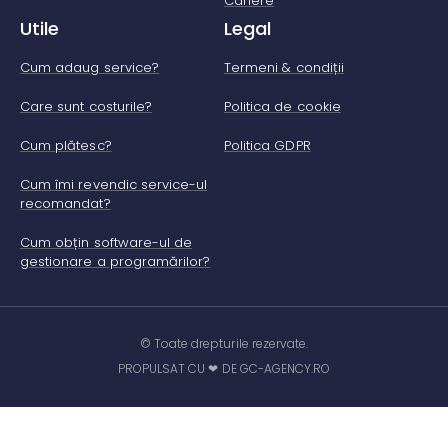
Cariere
Utile
Legal
Cum adaug service?
Termeni & condiții
Care sunt costurile?
Politica de cookie
Cum plătesc?
Politica GDPR
Cum îmi revendic service-ul
recomandat?
Cum obțin software-ul de
gestionare a programărilor?
© Toate drepturile rezervate.
PROPULSAT CU ❤ DE GC-AGENCY.RO