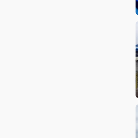
Reparații sisteme de injecție
Reparații tren de rulare
Reparații turbo
Revizii periodice
Schimb acumulatori
Schimb Filtre
Schimb lichid frână
Schimb lichid răcire
Schimb lichid servo-direcție
Schimb ulei motor
Schimb ulei transmisie
Servicii profesionale de cosmetica si
detailing auto
Sisteme de frânare