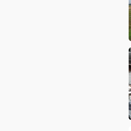
Sisteme de suspensie
Testare sistem electric
Tinichigerie & Vopsitorie
Tuning auto
Verificare acumulatori
Verificare sistem climatizare AC
Verificare sistem electric
Verificare sistem electronică auto
Vulcanizare