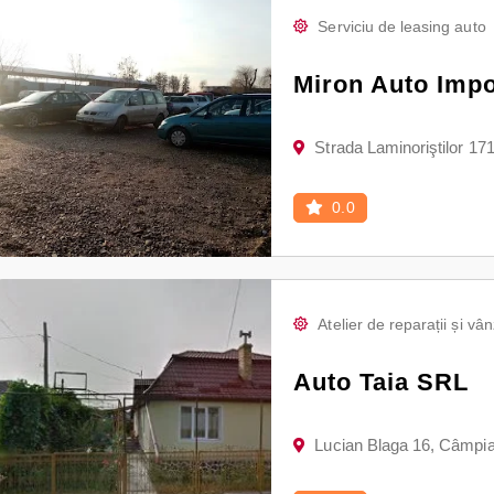
Serviciu de leasing auto
Miron Auto Impo
Strada Laminoriştilor 17
0.0
Atelier de reparații și v
Auto Taia SRL
Lucian Blaga 16, Câmpia