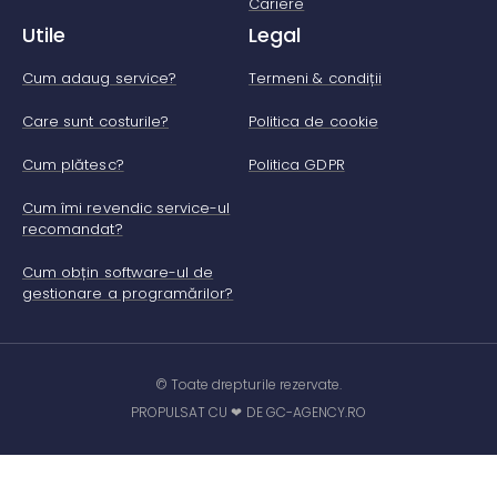
Cariere
Utile
Legal
Cum adaug service?
Termeni & condiții
Care sunt costurile?
Politica de cookie
Cum plătesc?
Politica GDPR
Cum îmi revendic service-ul
recomandat?
Cum obțin software-ul de
gestionare a programărilor?
© Toate drepturile rezervate.
PROPULSAT CU ❤ DE GC-AGENCY.RO