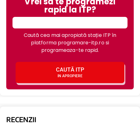
Vrei sa te programezi
rapid la ITP?
Caută cea mai apropiată stație ITP în
platforma programare-itp.ro si
programeaza-te rapid.
CAUTĂ ITP
IN APROPIERE
RECENZII