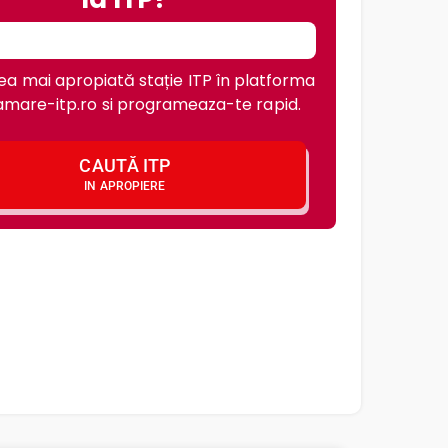
a mai apropiată stație ITP în platforma
mare-itp.ro si programeaza-te rapid.
CAUTĂ ITP
IN APROPIERE