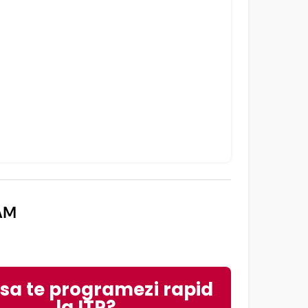
AM
 sa te programezi rapid
la ITP?