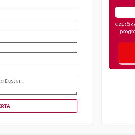
Caută ce
progra
ERTA