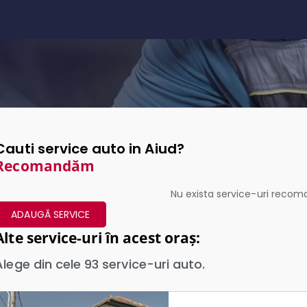
Cauti service auto in Aiud?
Recomandăm
Nu exista service-uri rec
ADAUGĂ SERVICE
Alte service-uri în acest oraș:
Alege din cele
93
service-uri auto.