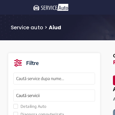
Service auto
>
Aiud
Filtre
Detailing Auto
Diagnoza computerizata