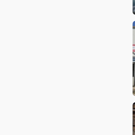
Reparații turbo
Revizii periodice
Schimb acumulatori
Schimb Filtre
Schimb lichid frână
Schimb lichid răcire
Schimb lichid servo-direcție
Schimb ulei motor
Schimb ulei transmisie
Servicii profesionale de cosmetica si
detailing auto
Sisteme de frânare
Sisteme de suspensie
Testare sistem electric
Tinichigerie & Vopsitorie