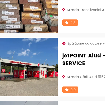
Strada Transilvaniei A
4.8
Spălătorie cu autoserv
jetPOINT Aiud –
SERVICE
Strada Gării, Aiud 515
0.0