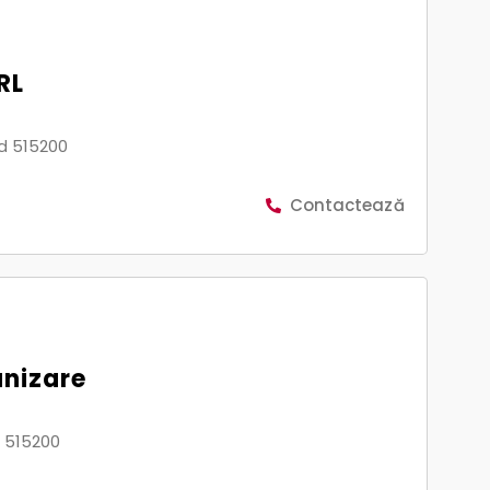
RL
ud 515200
Contactează
anizare
d 515200