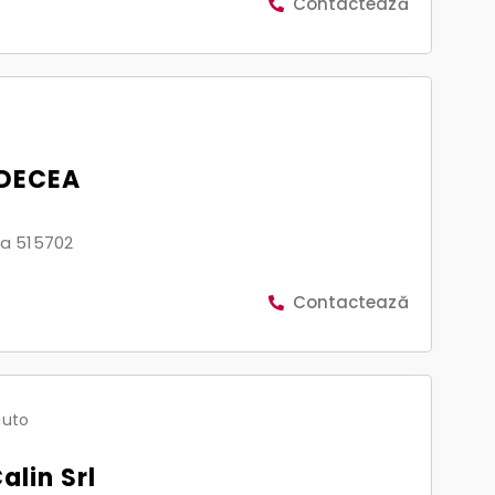
Contactează
 DECEA
a 515702
Contactează
auto
alin Srl