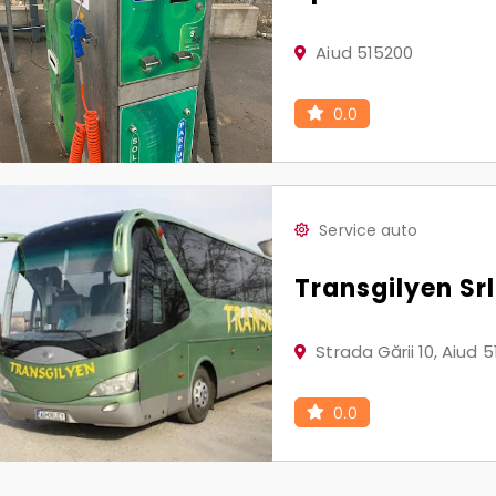
Aiud 515200
0.0
Service auto
Transgilyen Srl
Strada Gării 10, Aiud 
0.0