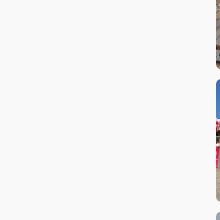
Tuning auto
Verificare acumulatori
Verificare sistem climatizare AC
Verificare sistem electric
Verificare sistem electronică auto
Vulcanizare