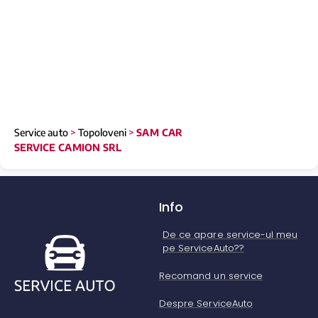
Service auto
>
Topoloveni
>
SAM CAR
SERVICE CAMION SRL
Info
De ce apare service-ul meu
pe ServiceAuto??
Recomand un service
Despre ServiceAuto