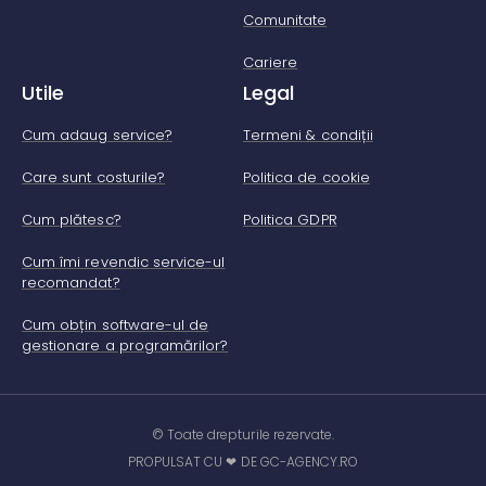
Comunitate
Cariere
Utile
Legal
Cum adaug service?
Termeni & condiții
Care sunt costurile?
Politica de cookie
Cum plătesc?
Politica GDPR
Cum îmi revendic service-ul
recomandat?
Cum obțin software-ul de
gestionare a programărilor?
© Toate drepturile rezervate.
PROPULSAT CU ❤ DE GC-AGENCY.RO