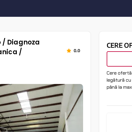
 / Diagnoza
CERE O
anica /
0.0
Cere ofertă 
legătură cu
până la max