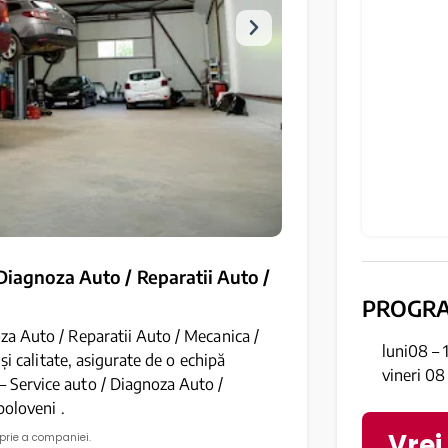
iagnoza Auto / Reparatii Auto /
PROGR
a Auto / Reparatii Auto / Mecanica /
luni08 – 
și calitate, asigurate de o echipă
vineri 08
Service auto / Diagnoza Auto /
poloveni .
Vrei
oprie a companiei.