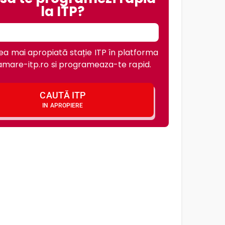
la ITP?
a mai apropiată stație ITP în platforma
mare-itp.ro si programeaza-te rapid.
CAUTĂ ITP
IN APROPIERE