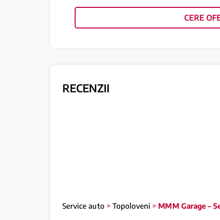
CERE OF
RECENZII
Service auto
>
Topoloveni
>
MMM Garage – Serv