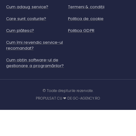
Cum adaug service?
Termeni & condiții
Care sunt costurile?
Politica de cookie
Cum plătesc?
Politica GDPR
Cum îmi revendic service-ul
recomandat?
Cum obțin software-ul de
gestionare a programărilor?
© Toate drepturile rezervate.
PROPULSAT CU ❤ DE GC-AGENCY.RO