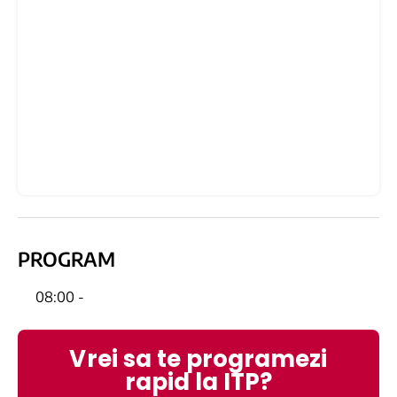
PROGRAM
08:00 -
Vrei sa te programezi
rapid la ITP?