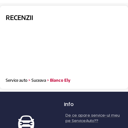
RECENZII
Service auto
>
Suceava
>
Bianco Ely
Info
De ce apare service-ul meu
pe ServiceAuto??