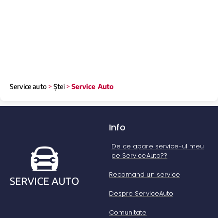
Service auto
>
Ștei
>
Service Auto
Info
De ce apare service-ul meu
pe ServiceAuto??
Recomand un service
Despre ServiceAuto
Comunitate