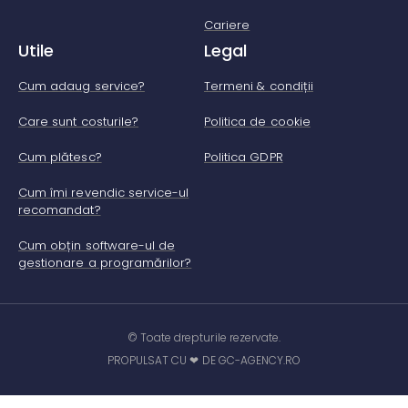
Cariere
Utile
Legal
Cum adaug service?
Termeni & condiții
Care sunt costurile?
Politica de cookie
Cum plătesc?
Politica GDPR
Cum îmi revendic service-ul
recomandat?
Cum obțin software-ul de
gestionare a programărilor?
© Toate drepturile rezervate.
PROPULSAT CU ❤ DE GC-AGENCY.RO