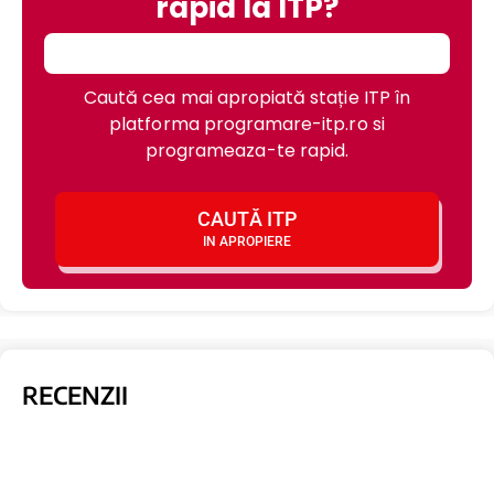
rapid la ITP?
Caută cea mai apropiată stație ITP în
platforma programare-itp.ro si
programeaza-te rapid.
CAUTĂ ITP
IN APROPIERE
RECENZII