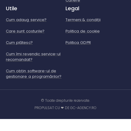
Cariere
Utile
Legal
Cum adaug service?
Termeni & condiții
Care sunt costurile?
Politica de cookie
Cum plătesc?
Politica GDPR
Cum îmi revendic service-ul
recomandat?
Cum obțin software-ul de
gestionare a programărilor?
© Toate drepturile rezervate.
PROPULSAT CU ❤ DE GC-AGENCY.RO