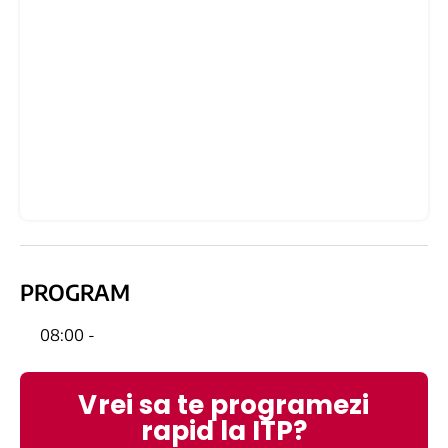
PROGRAM
08:00 -
Vrei sa te programezi
rapid la ITP?