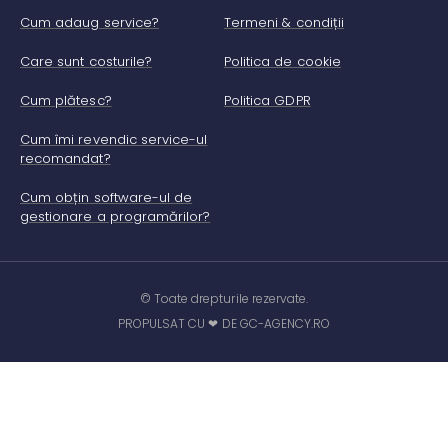
Cum adaug service?
Termeni & condiții
Care sunt costurile?
Politica de cookie
Cum plătesc?
Politica GDPR
Cum îmi revendic service-ul
recomandat?
Cum obțin software-ul de
gestionare a programărilor?
© Toate drepturile rezervate.
PROPULSAT CU ❤ DE GC-AGENCY.RO