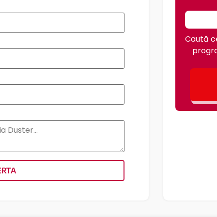
Caută ce
progra
ERTA