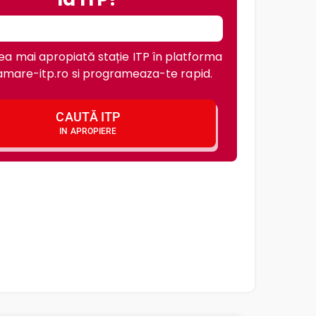
a mai apropiată stație ITP în platforma
mare-itp.ro si programeaza-te rapid.
CAUTĂ ITP
IN APROPIERE