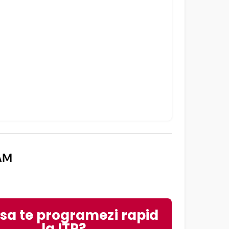
AM
 sa te programezi rapid
la ITP?