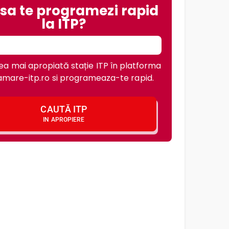
 sa te programezi rapid
la ITP?
a mai apropiată stație ITP în platforma
mare-itp.ro si programeaza-te rapid.
CAUTĂ ITP
IN APROPIERE