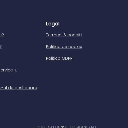
Legal
e?
Termeni & condiții
?
Politica de cookie
Politica GDPR
ervice-ul
-ul de gestionare
PROPULSAT CU ❤ DE GC-AGENCY.RO