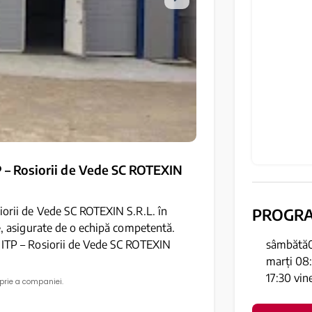
P – Rosiorii de Vede SC ROTEXIN
siorii de Vede SC ROTEXIN S.R.L. în
PROGR
te, asigurate de o echipă competentă.
sâmbătă08
– ITP – Rosiorii de Vede SC ROTEXIN
marți 08:
17:30 vin
oprie a companiei.