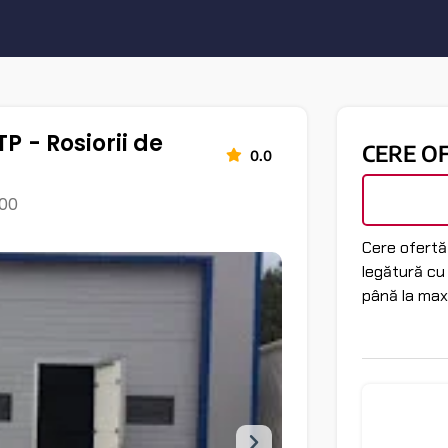
TP - Rosiorii de
CERE O
0.0
100
Cere ofertă 
legătură cu
până la max