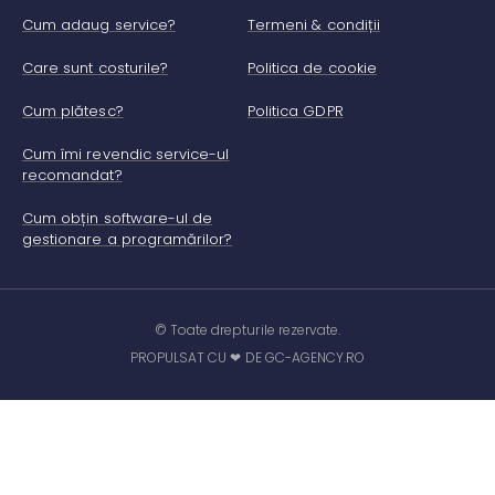
Cum adaug service?
Termeni & condiții
Care sunt costurile?
Politica de cookie
Cum plătesc?
Politica GDPR
Cum îmi revendic service-ul
recomandat?
Cum obțin software-ul de
gestionare a programărilor?
© Toate drepturile rezervate.
PROPULSAT CU ❤ DE GC-AGENCY.RO