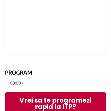
PROGRAM
08:00 -
Vrei sa te programezi
rapid la ITP?