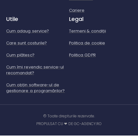
Cariere
Utile
Legal
Cum adaug service?
Termeni & condiții
Care sunt costurile?
Politica de cookie
Cum plătesc?
Politica GDPR
Cum îmi revendic service-ul
recomandat?
Cum obțin software-ul de
gestionare a programărilor?
© Toate drepturile rezervate.
PROPULSAT CU ❤ DE GC-AGENCY.RO