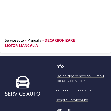
Service auto
>
Mangalia
>
DECARBONIZARE
MOTOR MANGALIA
Info
De ce apare service-ul meu
pe ServiceAuto??
Recomand un service
Despre ServiceAuto
Comunitate