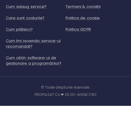
Cum adaug service?
Termeni & condiții
Care sunt costurile?
Politica de cookie
Cum plătesc?
Politica GDPR
Cum îmi revendic service-ul
recomandat?
Cum obțin software-ul de
gestionare a programărilor?
© Toate drepturile rezervate.
PROPULSAT CU ❤ DE GC-AGENCY.RO