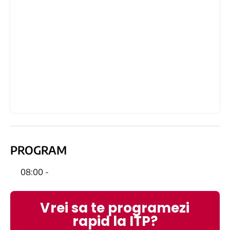
PROGRAM
08:00 -
Vrei sa te programezi
rapid la ITP?