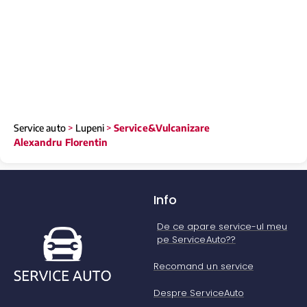
Service auto
>
Lupeni
>
Service&Vulcanizare
Alexandru Florentin
Info
De ce apare service-ul meu
pe ServiceAuto??
Recomand un service
Despre ServiceAuto