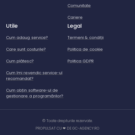
Comunitate
Cariere
Utile
Legal
Cum adaug service?
Termeni & condiții
Care sunt costurile?
Politica de cookie
Cum plătesc?
Politica GDPR
Cum îmi revendic service-ul
recomandat?
Cum obțin software-ul de
gestionare a programărilor?
© Toate drepturile rezervate.
PROPULSAT CU ❤ DE GC-AGENCY.RO