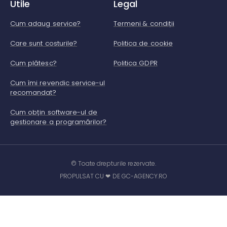
Utile
Legal
Cum adaug service?
Termeni & condiții
Care sunt costurile?
Politica de cookie
Cum plătesc?
Politica GDPR
Cum îmi revendic service-ul
recomandat?
Cum obțin software-ul de
gestionare a programărilor?
© Toate drepturile rezervate.
PROPULSAT CU ❤ DE GC-AGENCY.RO