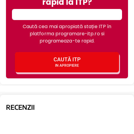
rapid la ITP?
Caută cea mai apropiată stație ITP în
platforma programare-itp.ro si
programeaza-te rapid.
CAUTĂ ITP
IN APROPIERE
RECENZII