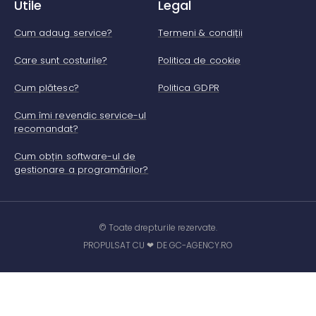
Utile
Legal
Cum adaug service?
Termeni & condiții
Care sunt costurile?
Politica de cookie
Cum plătesc?
Politica GDPR
Cum îmi revendic service-ul
recomandat?
Cum obțin software-ul de
gestionare a programărilor?
© Toate drepturile rezervate.
PROPULSAT CU ❤ DE GC-AGENCY.RO