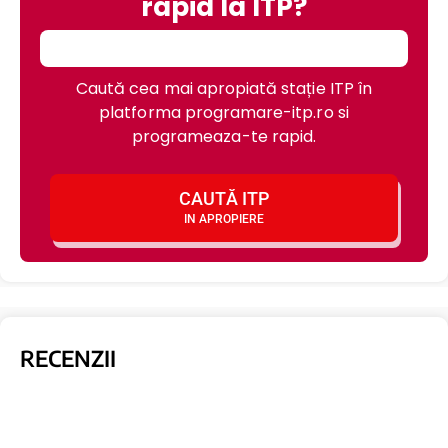
rapid la ITP?
Caută cea mai apropiată stație ITP în
platforma programare-itp.ro si
programeaza-te rapid.
CAUTĂ ITP
IN APROPIERE
RECENZII