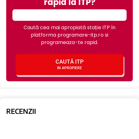
rapid la ITP?
Caută cea mai apropiată stație ITP în
platforma programare-itp.ro si
programeaza-te rapid.
CAUTĂ ITP
IN APROPIERE
RECENZII