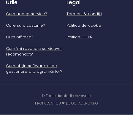
Utile
Legal
Cum adaug service?
Termeni & condiții
Care sunt costurile?
Politica de cookie
Cum plătesc?
Politica GDPR
Cum îmi revendic service-ul
recomandat?
Cum obțin software-ul de
gestionare a programărilor?
© Toate drepturile rezervate.
PROPULSAT CU ❤ DE GC-AGENCY.RO