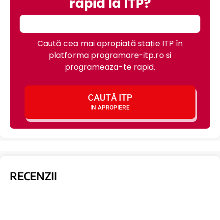
rapid la ITP?
Caută cea mai apropiată stație ITP în
platforma programare-itp.ro si
programeaza-te rapid.
CAUTĂ ITP
IN APROPIERE
RECENZII