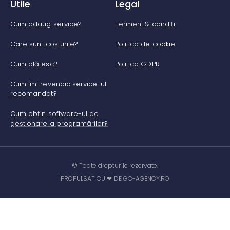
Utile
Legal
Cum adaug service?
Termeni & condiții
Care sunt costurile?
Politica de cookie
Cum plătesc?
Politica GDPR
Cum îmi revendic service-ul
recomandat?
Cum obțin software-ul de
gestionare a programărilor?
© Toate drepturile rezervate.
PROPULSAT CU ❤ DE GC-AGENCY.RO