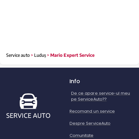
Service auto
>
Luduș
>
Mario Expert Service
Info
De ce apare service-ul meu
pe ServiceAuto??
Recomand un service
Despre ServiceAuto
Comunitate