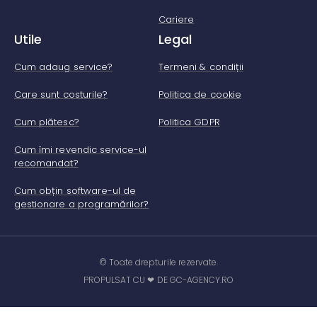
Cariere
Utile
Legal
Cum adaug service?
Termeni & condiții
Care sunt costurile?
Politica de cookie
Cum plătesc?
Politica GDPR
Cum îmi revendic service-ul
recomandat?
Cum obțin software-ul de
gestionare a programărilor?
© Toate drepturile rezervate.
PROPULSAT CU ❤ DE GC-AGENCY.RO