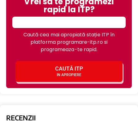
Vrei sa te programezi
rapid la ITP?
Caută cea mai apropiată stație ITP în
platforma programare-itp.ro si
programeaza-te rapid.
CAUTĂ ITP
IN APROPIERE
RECENZII