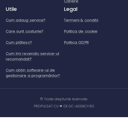
Cariere
Utile
Legal
Cum adaug service?
Termeni & condiții
Care sunt costurile?
Politica de cookie
Cum plătesc?
Politica GDPR
Cum îmi revendic service-ul
recomandat?
Cum obțin software-ul de
gestionare a programărilor?
© Toate drepturile rezervate.
PROPULSAT CU ❤ DE GC-AGENCY.RO