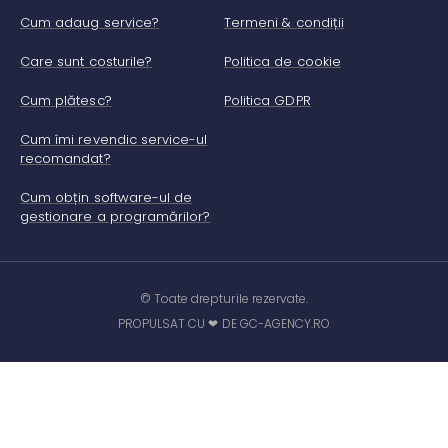
Cum adaug service?
Termeni & condiții
Care sunt costurile?
Politica de cookie
Cum plătesc?
Politica GDPR
Cum îmi revendic service-ul
recomandat?
Cum obțin software-ul de
gestionare a programărilor?
© Toate drepturile rezervate.
PROPULSAT CU ❤ DE GC-AGENCY.RO