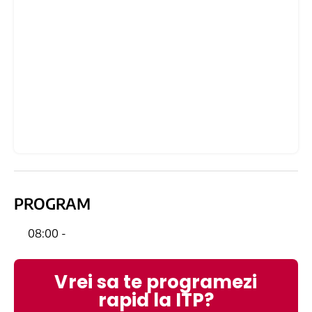
PROGRAM
08:00 -
Vrei sa te programezi
rapid la ITP?