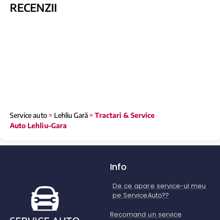
RECENZII
Service auto
>
Lehliu Gară
>
Tractari & Service
Auto Lehliu-Gara
Info
De ce apare service-ul meu
pe ServiceAuto??
Recomand un service