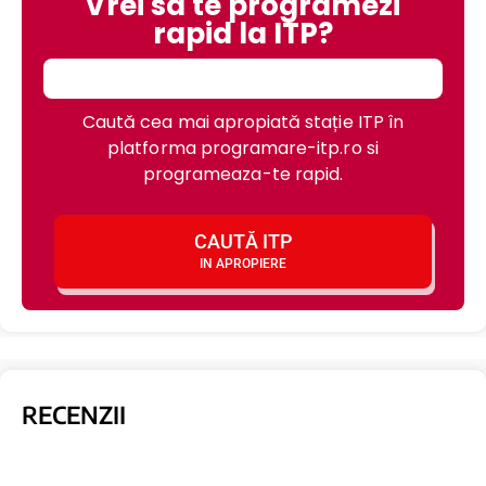
Vrei sa te programezi
rapid la ITP?
Caută cea mai apropiată stație ITP în
platforma programare-itp.ro si
programeaza-te rapid.
CAUTĂ ITP
IN APROPIERE
RECENZII