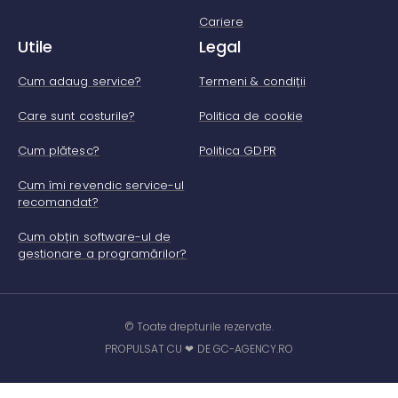
Cariere
Utile
Legal
Cum adaug service?
Termeni & condiții
Care sunt costurile?
Politica de cookie
Cum plătesc?
Politica GDPR
Cum îmi revendic service-ul
recomandat?
Cum obțin software-ul de
gestionare a programărilor?
© Toate drepturile rezervate.
PROPULSAT CU ❤ DE GC-AGENCY.RO