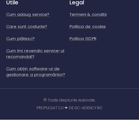
Utile
Legal
Cum adaug service?
Termeni & condiții
Care sunt costurile?
Politica de cookie
Cum plătesc?
Politica GDPR
Cum îmi revendic service-ul
recomandat?
Cum obțin software-ul de
gestionare a programărilor?
© Toate drepturile rezervate.
PROPULSAT CU ❤ DE GC-AGENCY.RO