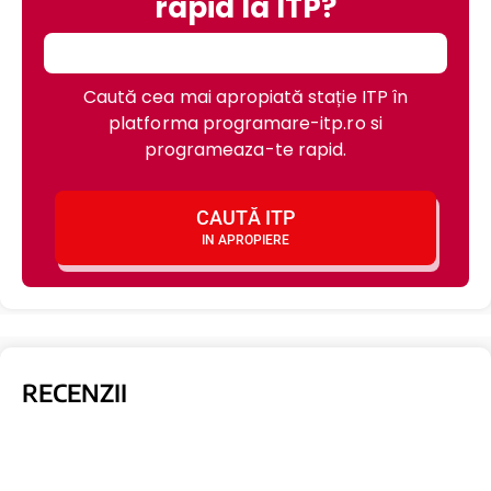
rapid la ITP?
Caută cea mai apropiată stație ITP în
platforma programare-itp.ro si
programeaza-te rapid.
CAUTĂ ITP
IN APROPIERE
RECENZII