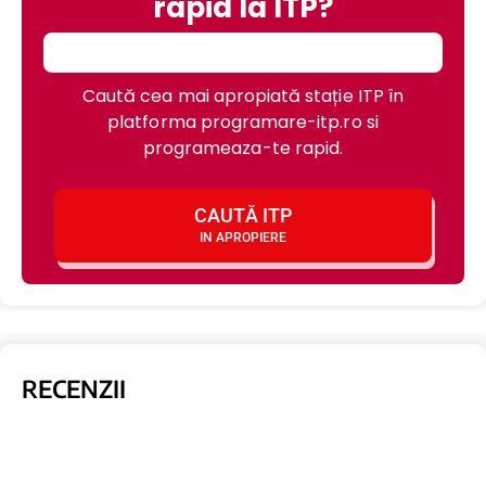
rapid la ITP?
Caută cea mai apropiată stație ITP în
platforma programare-itp.ro si
programeaza-te rapid.
CAUTĂ ITP
IN APROPIERE
RECENZII