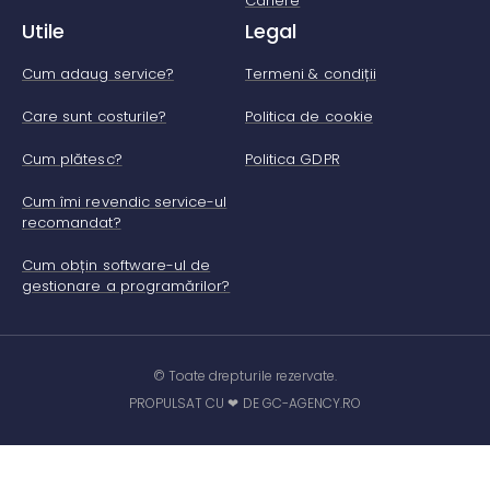
Cariere
Utile
Legal
Cum adaug service?
Termeni & condiții
Care sunt costurile?
Politica de cookie
Cum plătesc?
Politica GDPR
Cum îmi revendic service-ul
recomandat?
Cum obțin software-ul de
gestionare a programărilor?
© Toate drepturile rezervate.
PROPULSAT CU ❤ DE GC-AGENCY.RO