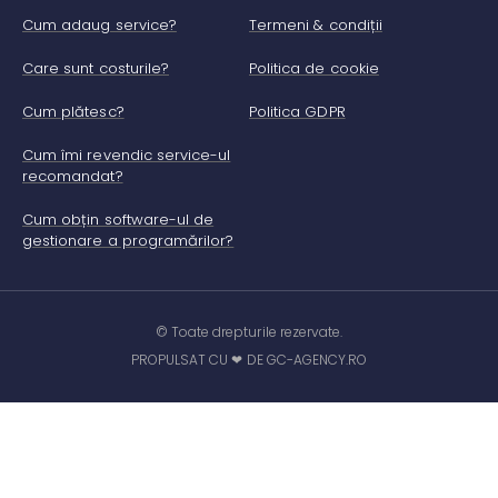
Cum adaug service?
Termeni & condiții
Care sunt costurile?
Politica de cookie
Cum plătesc?
Politica GDPR
Cum îmi revendic service-ul
recomandat?
Cum obțin software-ul de
gestionare a programărilor?
© Toate drepturile rezervate.
PROPULSAT CU ❤ DE GC-AGENCY.RO