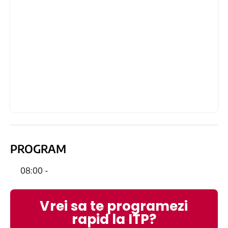
PROGRAM
08:00 -
Vrei sa te programezi
rapid la ITP?