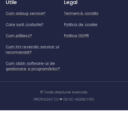
Utile
Legal
Cum adaug service?
Termeni & condiții
Care sunt costurile?
Politica de cookie
Cum plătesc?
Politica GDPR
Cum îmi revendic service-ul
recomandat?
Cum obțin software-ul de
gestionare a programărilor?
© Toate drepturile rezervate.
PROPULSAT CU ❤ DE GC-AGENCY.RO