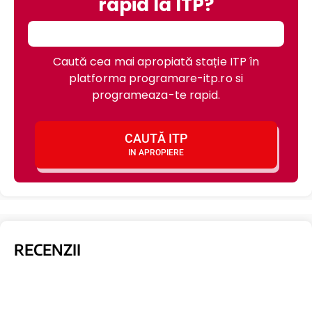
rapid la ITP?
Caută cea mai apropiată stație ITP în
platforma programare-itp.ro si
programeaza-te rapid.
CAUTĂ ITP
IN APROPIERE
RECENZII