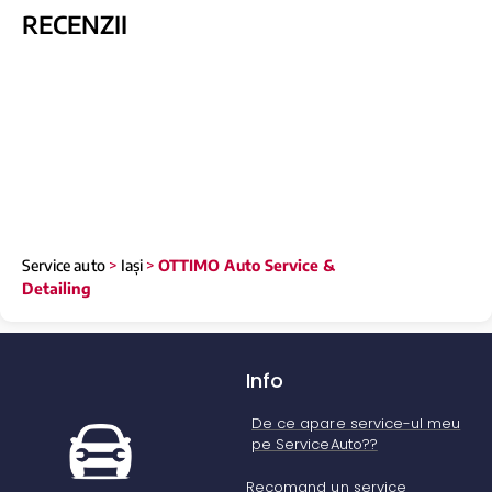
RECENZII
Service auto
>
Iași
>
OTTIMO Auto Service &
Detailing
Info
De ce apare service-ul meu
pe ServiceAuto??
Recomand un service