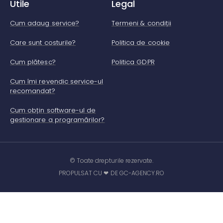
Utile
Legal
Cum adaug service?
Termeni & condiții
Care sunt costurile?
Politica de cookie
Cum plătesc?
Politica GDPR
Cum îmi revendic service-ul
recomandat?
Cum obțin software-ul de
gestionare a programărilor?
© Toate drepturile rezervate.
PROPULSAT CU ❤ DE GC-AGENCY.RO