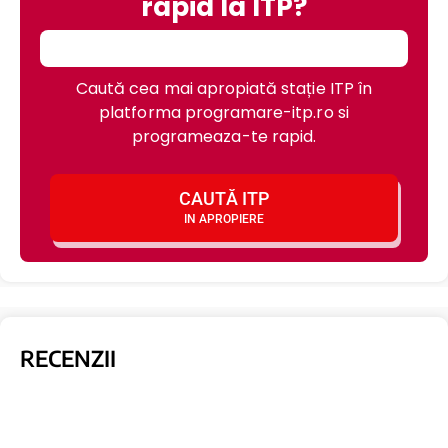
rapid la ITP?
Caută cea mai apropiată stație ITP în
platforma programare-itp.ro si
programeaza-te rapid.
CAUTĂ ITP
IN APROPIERE
RECENZII