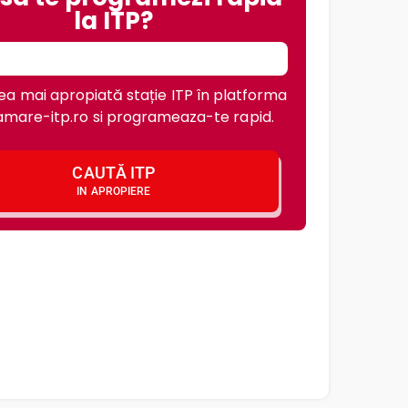
la ITP?
a mai apropiată stație ITP în platforma
mare-itp.ro si programeaza-te rapid.
CAUTĂ ITP
IN APROPIERE