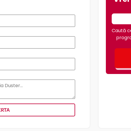
Caută ce
progra
ERTA