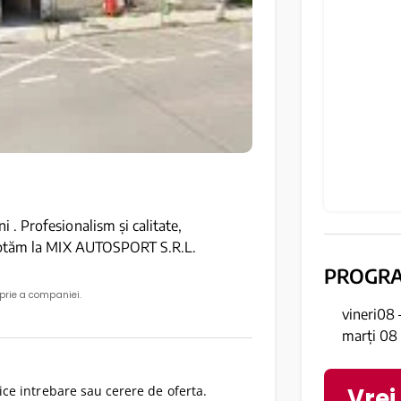
. Profesionalism și calitate,
teptăm la MIX AUTOSPORT S.R.L.
PROGR
oprie a companiei.
vineri08 
marți 08 
Vrei
ce intrebare sau cerere de oferta.