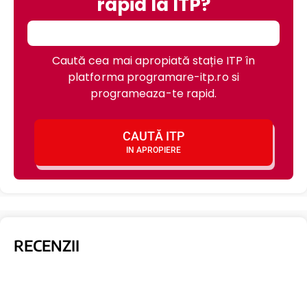
rapid la ITP?
Caută cea mai apropiată stație ITP în
platforma programare-itp.ro si
programeaza-te rapid.
CAUTĂ ITP
IN APROPIERE
RECENZII