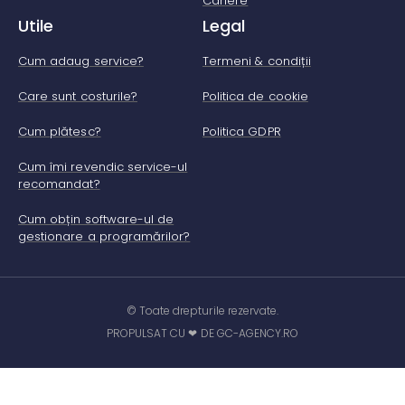
Cariere
Utile
Legal
Cum adaug service?
Termeni & condiții
Care sunt costurile?
Politica de cookie
Cum plătesc?
Politica GDPR
Cum îmi revendic service-ul
recomandat?
Cum obțin software-ul de
gestionare a programărilor?
© Toate drepturile rezervate.
PROPULSAT CU ❤ DE GC-AGENCY.RO