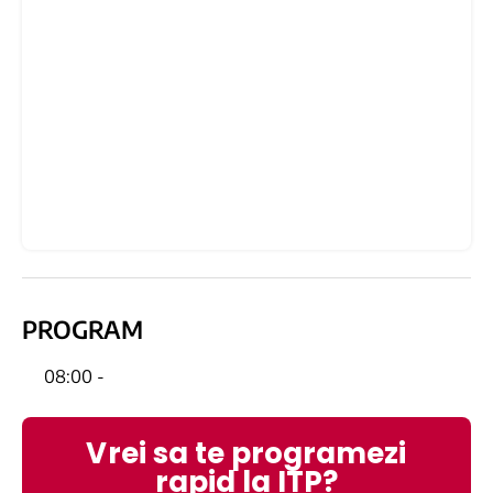
PROGRAM
08:00 -
Vrei sa te programezi
rapid la ITP?