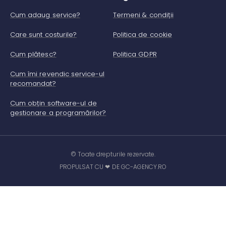
Cum adaug service?
Termeni & condiții
Care sunt costurile?
Politica de cookie
Cum plătesc?
Politica GDPR
Cum îmi revendic service-ul
recomandat?
Cum obțin software-ul de
gestionare a programărilor?
© Toate drepturile rezervate.
PROPULSAT CU ❤ DE GC-AGENCY.RO