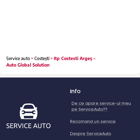
Service auto
>
Costești
>
Itp Costesti Argeș –
Auto Global Solution
Info
De ce apare service-ul meu
pe ServiceAuto??
Recomand un service
Despre ServiceAuto