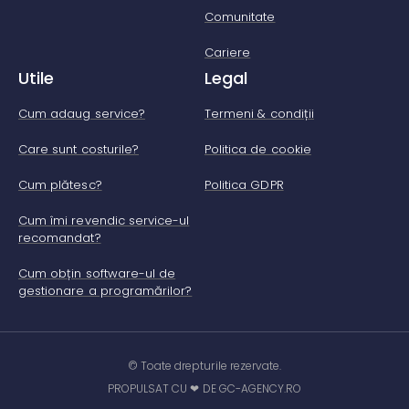
Comunitate
Cariere
Utile
Legal
Cum adaug service?
Termeni & condiții
Care sunt costurile?
Politica de cookie
Cum plătesc?
Politica GDPR
Cum îmi revendic service-ul
recomandat?
Cum obțin software-ul de
gestionare a programărilor?
© Toate drepturile rezervate.
PROPULSAT CU ❤ DE GC-AGENCY.RO