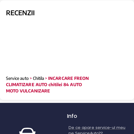
RECENZII
Service auto
>
Chitila
>
INCARCARE FREON
CLIMATIZARE AUTO chitilei 84 AUTO
MOTO VULCANIZARE
Info
De ce apare service-ul meu
pe ServiceAuto??