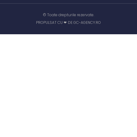
© Toate drepturile rezervate.
PROPULSAT CU ❤ DE GC-AGENCY.RO