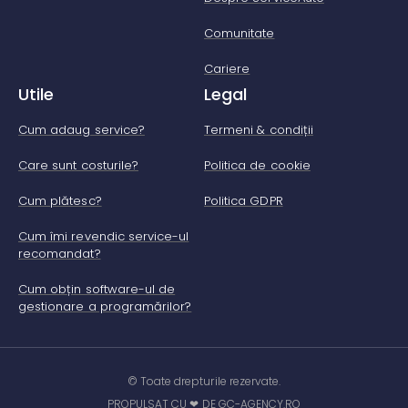
Comunitate
Cariere
Utile
Legal
Cum adaug service?
Termeni & condiții
Care sunt costurile?
Politica de cookie
Cum plătesc?
Politica GDPR
Cum îmi revendic service-ul
recomandat?
Cum obțin software-ul de
gestionare a programărilor?
© Toate drepturile rezervate.
PROPULSAT CU ❤ DE GC-AGENCY.RO