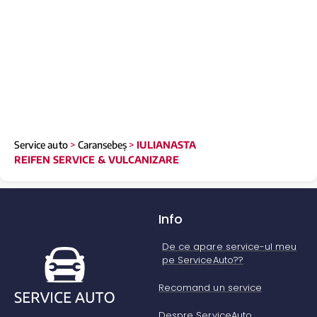
Service auto
>
Caransebeș
>
IULIANASTA
REIFEN SERVICE & VULCANIZARE
Info
De ce apare service-ul meu
pe ServiceAuto??
Recomand un service
Despre ServiceAuto