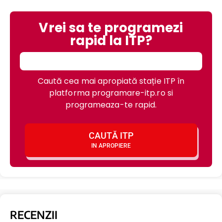
Vrei sa te programezi
rapid la ITP?
Caută cea mai apropiată stație ITP în
platforma programare-itp.ro si
programeaza-te rapid.
CAUTĂ ITP
IN APROPIERE
RECENZII