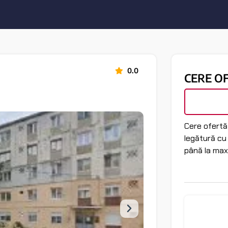
0.0
CERE O
Cere ofertă 
legătură cu
până la max