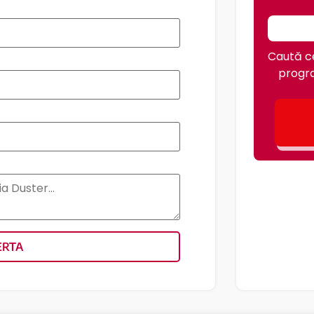
Caută ce
progra
ERTA