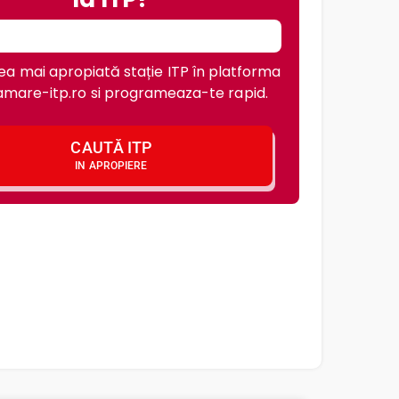
a mai apropiată stație ITP în platforma
mare-itp.ro si programeaza-te rapid.
CAUTĂ ITP
IN APROPIERE