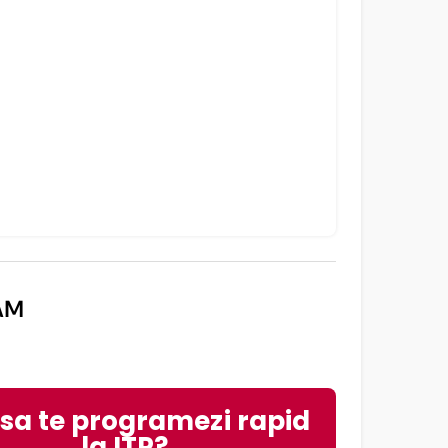
AM
 sa te programezi rapid
la ITP?