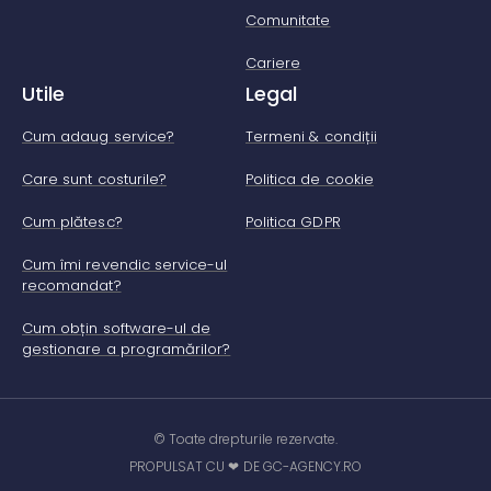
Comunitate
Cariere
Utile
Legal
Cum adaug service?
Termeni & condiții
Care sunt costurile?
Politica de cookie
Cum plătesc?
Politica GDPR
Cum îmi revendic service-ul
recomandat?
Cum obțin software-ul de
gestionare a programărilor?
© Toate drepturile rezervate.
PROPULSAT CU ❤ DE GC-AGENCY.RO