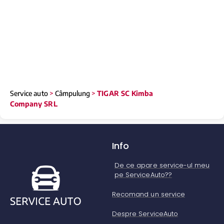
Service auto
>
Câmpulung
>
TIGAR SC Kimba
Company SRL
Info
De ce apare service-ul meu
pe ServiceAuto??
Recomand un service
Despre ServiceAuto