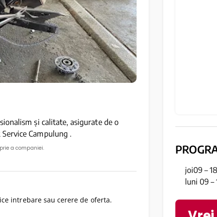
onalism și calitate, asigurate de o
 Service Campulung .
PROGR
oprie a companiei.
joi09 – 1
luni 09 –
ce intrebare sau cerere de oferta.
Vrei