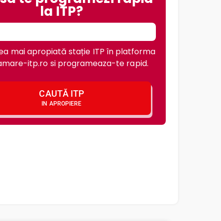
la ITP?
a mai apropiată stație ITP în platforma
mare-itp.ro si programeaza-te rapid.
CAUTĂ ITP
IN APROPIERE