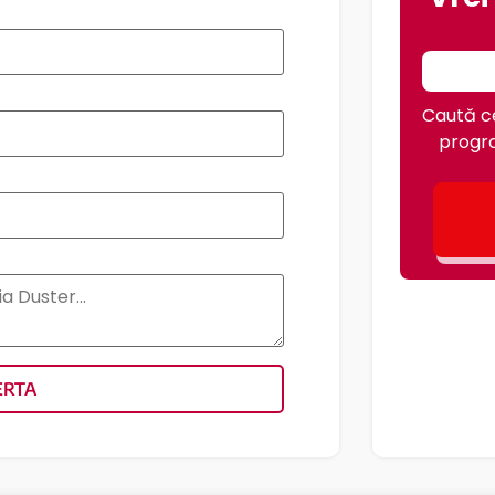
Caută ce
progra
ERTA