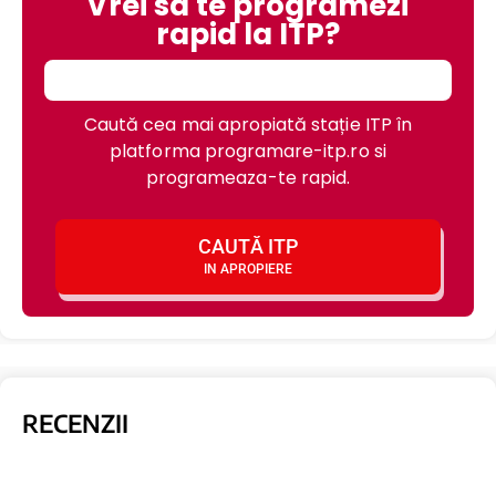
Vrei sa te programezi
rapid la ITP?
Caută cea mai apropiată stație ITP în
platforma programare-itp.ro si
programeaza-te rapid.
CAUTĂ ITP
IN APROPIERE
RECENZII