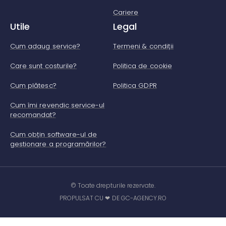
Cariere
Utile
Legal
Cum adaug service?
Termeni & condiții
Care sunt costurile?
Politica de cookie
Cum plătesc?
Politica GDPR
Cum îmi revendic service-ul
recomandat?
Cum obțin software-ul de
gestionare a programărilor?
© Toate drepturile rezervate.
PROPULSAT CU ❤ DE GC-AGENCY.RO