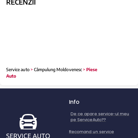
RECENZII
Service auto
>
Câmpulung Moldovenesc
>
Piese
Auto
Info
De ce apare service-ul meu
pe ServiceAuto??
Recomand un service