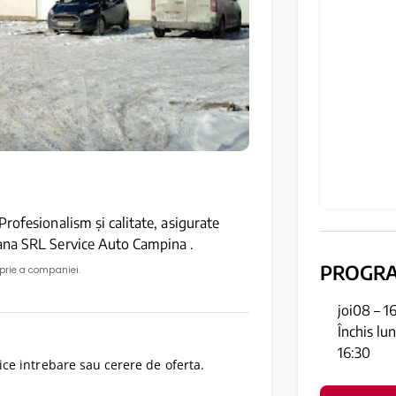
rofesionalism și calitate, asigurate
ana SRL Service Auto Campina .
PROGR
oprie a companiei.
joi08 – 1
Închis lu
16:30
ce intrebare sau cerere de oferta.