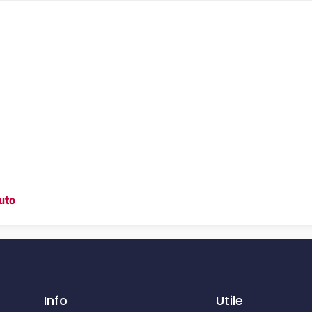
uto
Info
Utile