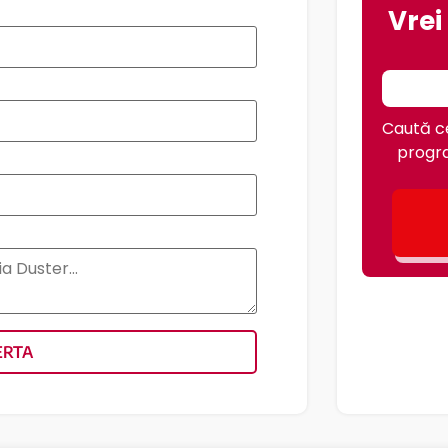
Vrei
Caută ce
progra
ERTA