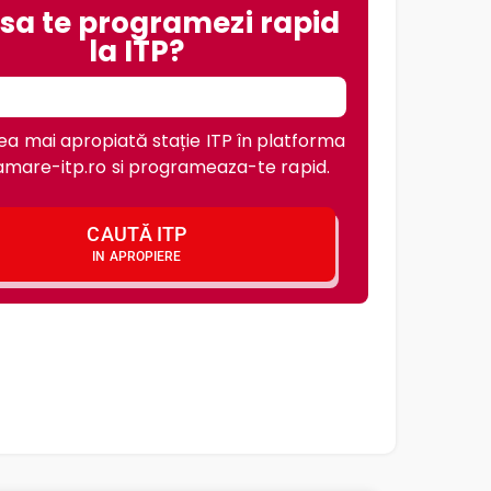
 sa te programezi rapid
la ITP?
a mai apropiată stație ITP în platforma
mare-itp.ro si programeaza-te rapid.
CAUTĂ ITP
IN APROPIERE