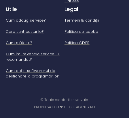
Cariere
Utile
Legal
Cum adaug service?
Termeni & condiții
Care sunt costurile?
Politica de cookie
Cum plătesc?
Politica GDPR
Cum îmi revendic service-ul
recomandat?
Cum obțin software-ul de
gestionare a programărilor?
© Toate drepturile rezervate.
PROPULSAT CU ❤ DE GC-AGENCY.RO