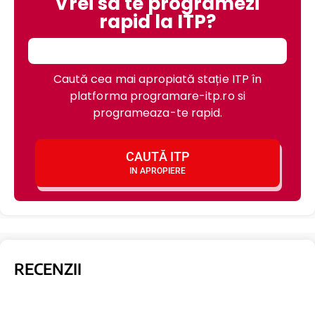
Vrei sa te programezi
rapid la ITP?
Caută cea mai apropiată stație ITP în
platforma programare-itp.ro si
programeaza-te rapid.
CAUTĂ ITP
IN APROPIERE
RECENZII