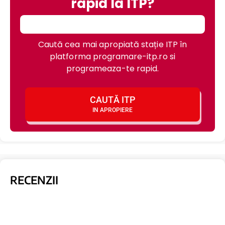
rapid la ITP?
Caută cea mai apropiată stație ITP în
platforma programare-itp.ro si
programeaza-te rapid.
CAUTĂ ITP
IN APROPIERE
RECENZII