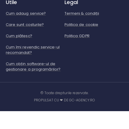
Utile
Legal
Cum adaug service?
Termeni & condiții
Care sunt costurile?
Politica de cookie
Cum plătesc?
Politica GDPR
Cum îmi revendic service-ul
recomandat?
Cum obțin software-ul de
gestionare a programărilor?
© Toate drepturile rezervate.
PROPULSAT CU ❤ DE GC-AGENCY.RO