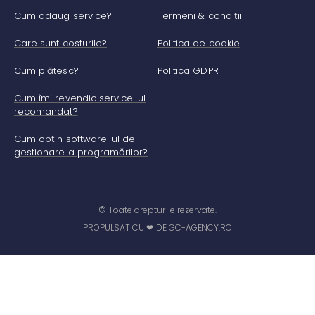
Cum adaug service?
Termeni & condiții
Care sunt costurile?
Politica de cookie
Cum plătesc?
Politica GDPR
Cum îmi revendic service-ul
recomandat?
Cum obțin software-ul de
gestionare a programărilor?
© Toate drepturile rezervate.
PROPULSAT CU ❤ DE GC-AGENCY.RO