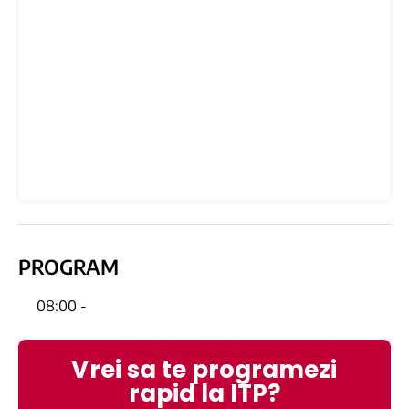
PROGRAM
08:00 -
Vrei sa te programezi
rapid la ITP?