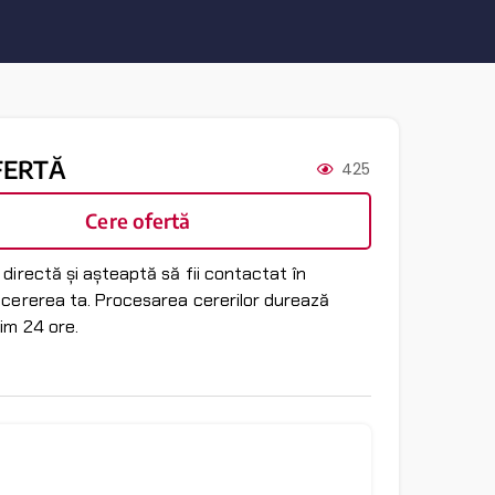
FERTĂ
425
Cere ofertă
directă și așteaptă să fii contactat în
 cererea ta. Procesarea cererilor durează
im 24 ore.