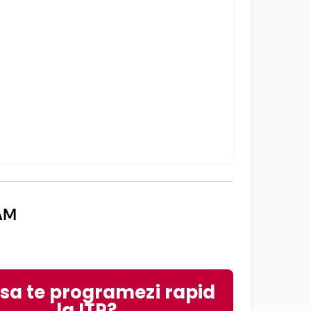
AM
 sa te programezi rapid
la ITP?