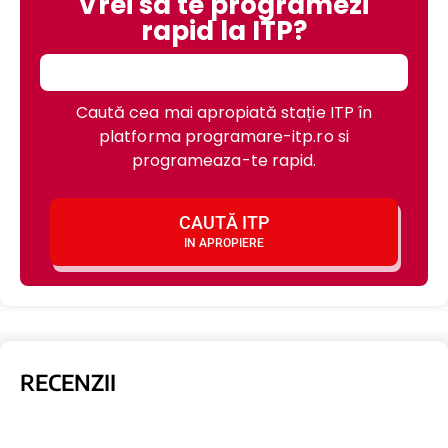
Vrei sa te programezi
rapid la ITP?
Caută cea mai apropiată stație ITP în
platforma programare-itp.ro si
programeaza-te rapid.
CAUTĂ ITP
IN APROPIERE
RECENZII