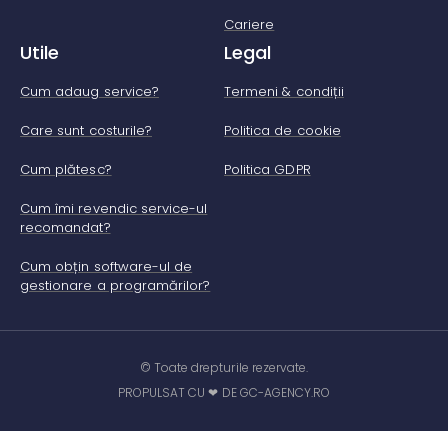
Cariere
Utile
Legal
Cum adaug service?
Termeni & condiții
Care sunt costurile?
Politica de cookie
Cum plătesc?
Politica GDPR
Cum îmi revendic service-ul
recomandat?
Cum obțin software-ul de
gestionare a programărilor?
© Toate drepturile rezervate.
PROPULSAT CU ❤ DE GC-AGENCY.RO